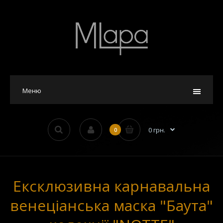
Меню
0 грн.
0
Ексклюзивна карнавальна
венеціанська маска "Баута"