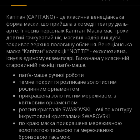
Капітан (CAPITANO) - це класична венеціанська
форма маски, що прийшла з комедії театру дель-
арте. Її носив персонаж Капітан. Маска має трохи
довгий гачкуватий ніс, масивні надбрівні дуги,
закриває верхню половину обличчя. Венеціанська
маска "Капітан" колекції "NOTTE" - ексклюзивна,
існує в єдиному екземплярі. Виконана у класичній
старовинній техніці пап'є-маше.
пап'є-маше ручної роботи
темне покриття розписане золотистим
рослинним орнаментом
прикрашена золотистим мереживом, з
квітковим орнаментом.
розсип кристалів SWAROVSKI; - очі по контуру
інкрустовані кристалами SWAROVSKI
по краю маска прикрашена мереживною
золотистою тасьмою та мереживною
бронзовою тасьмою