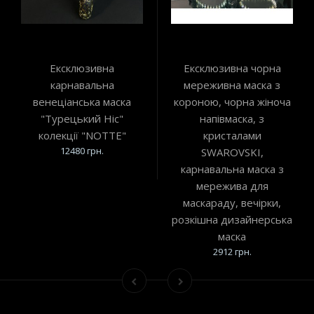
Ексклюзивна
Ексклюзивна чорна
карнавальна
мереживна маска з
венеціанська маска
короною, чорна жіноча
"Турецький Ніс"
напівмаска, з
колекції "NOTTE"
кристалами
12480 грн.
SWAROVSKI,
карнавальна маска з
мережива для
маскараду, вечірки,
розкішна дизайнерська
маска
2912 грн.