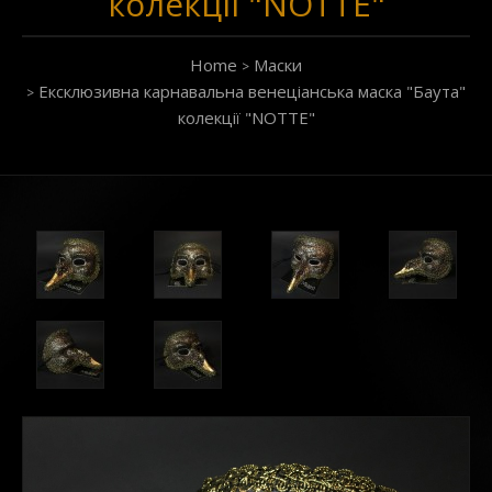
колекції "NOTTE"
Home
Маски
Ексклюзивна карнавальна венеціанська маска "Баута"
колекції "NOTTE"