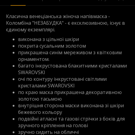
Класична венеціанська жіноча напівмаска -
Коломбіна "НЕЗАБУДКА" - є ексклюзивною, існує в
єдиному екземплярі.
виконана з цільної шкіри
покрита сусальним золотом
прикрашена синім мереживом з квітковим
орнаментом.
багато інкрустована блакитними кристалами
SWAROVSKI
очі по контуру інкрустовані світлими
кристалами SWAROVSKI
по краю маска прикрашена декоративною
золотою тасьмою
внутрішня сторона маски виконана зі шкіри
бежевого кольору
подвійні атласні та газові стрічки з боків для
зручного кріплення на голові
зручно сидить на обличчі